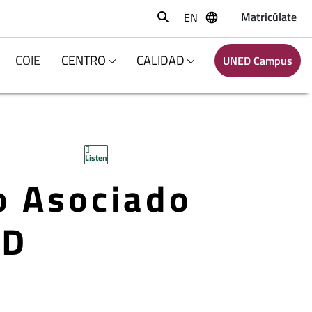
Matricúlate
EN
Buscar
COIE
CENTRO
CALIDAD
UNED Campus
Listen
o Asociado
ED