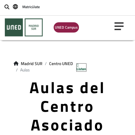
Matricúlate
Buscar
UNED Campus
Madrid SUR
Centro UNED
Listen
Aulas
Aulas del
Centro
Asociado