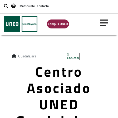
Matriculate
Contacta
Buscar
Campus UNED
Guadalajara
Escuchar
Centro
Asociado
UNED