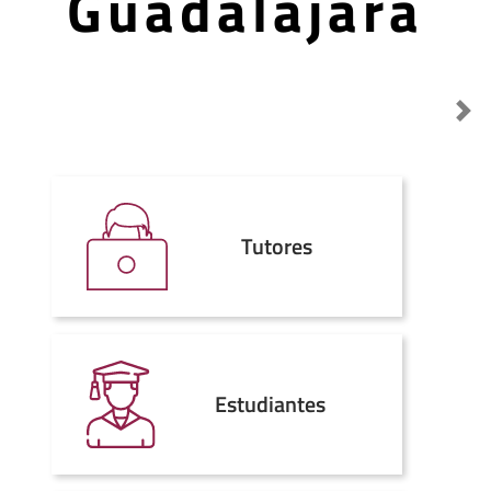
Guadalajara
Destacado anterior
Sig
Tutores
Estudiantes