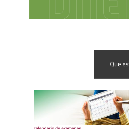
Que es
calendario de examenes