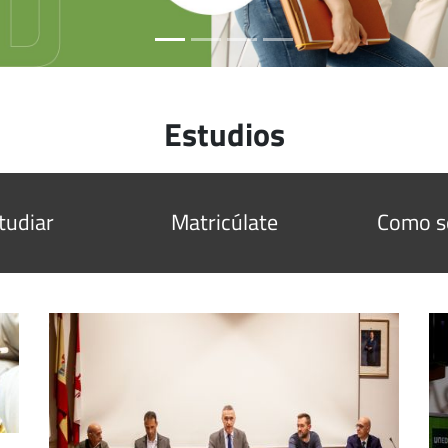
Estudios
tudiar
Matricúlate
Como s