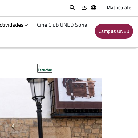
Matriculate
ES
Buscar
ctividades
Cine Club UNED Soria
Campus UNED
Escuchar