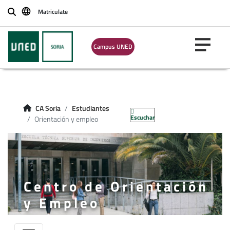
Matriculate
Buscar
Campus UNED
CA Soria
Estudiantes
Escuchar
Orientación y empleo
Centro de Orientación
y Empleo