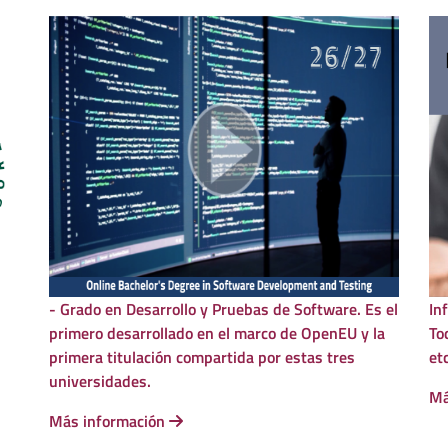
- Grado en Desarrollo y Pruebas de Software. Es el
In
primero desarrollado en el marco de OpenEU y la
To
primera titulación compartida por estas tres
et
universidades.
Má
Más información