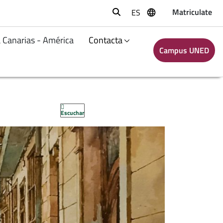
Matriculate
ES
Buscar
 Canarias - América
Contacta
Campus UNED
Escuchar