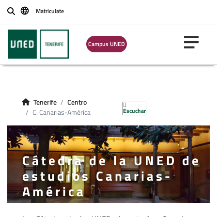
Matriculate
Buscar
Campus UNED
Tenerife
Centro
Escuchar
C. Canarias-América
Cátedra de la UNED de
estudios Canarias-
América