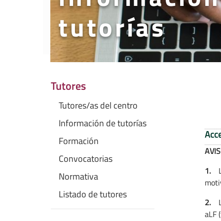
tutorías
Tutores
Tutores/as del centro
Información de tutorías
Acce
Formación
AVIS
Convocatorias
1.
Lo
Normativa
moti
Listado de tutores
2.
L
aLF (