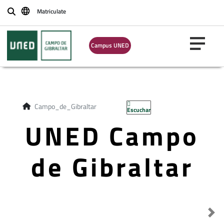
Matriculate
Buscar
Campus UNED
Campo_de_Gibraltar
Escuchar
UNED Campo
de Gibraltar
Destacado anterior
Sig