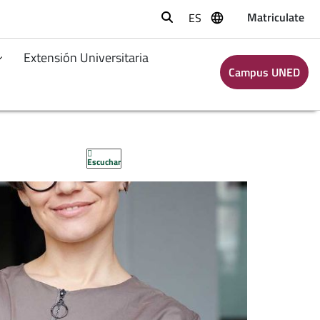
Matriculate
ES
Buscar
Extensión Universitaria
Campus UNED
Escuchar