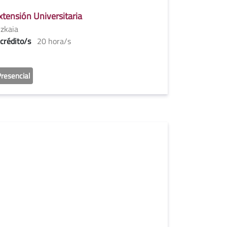
xtensión Universitaria
izkaia
 crédito/s
20 hora/s
resencial