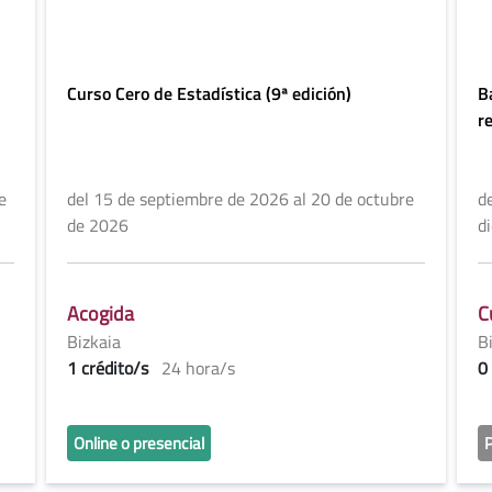
Curso Cero de Estadística (9ª edición)
B
r
e
del 15 de septiembre de 2026 al 20 de octubre
d
de 2026
d
Acogida
C
Bizkaia
B
1 crédito/s
24 hora/s
0
Online o presencial
P