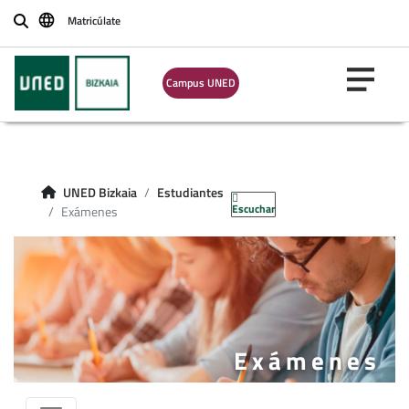
Matricúlate
Buscar
Campus UNED
UNED Bizkaia
Estudiantes
Escuchar
Exámenes
Exámenes