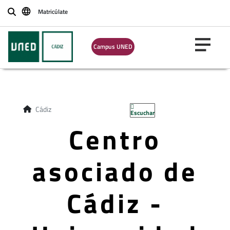
Matricúlate
Buscar
Campus UNED
Cádiz
Escuchar
Centro
asociado de
Cádiz -