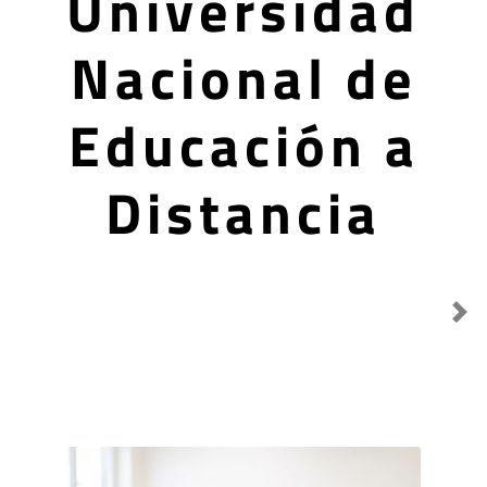
Universidad
Nacional de
Educación a
Distancia
Destacado anterior
Sig