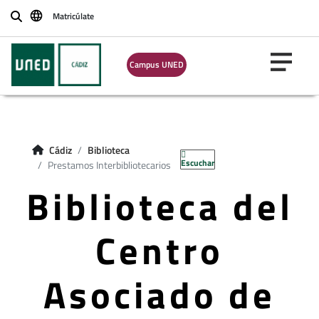
Matricúlate
Buscar
Campus UNED
Cádiz
Biblioteca
Escuchar
Prestamos Interbibliotecarios
Biblioteca del
Centro
Asociado de