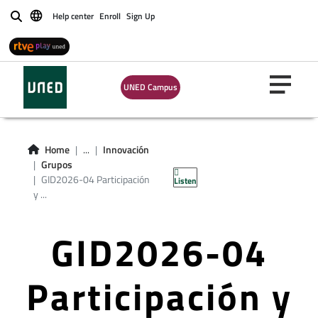
Help center
Enroll
Sign Up
Buscar
UNED Campus
Home
...
Innovación
Grupos
GID2026-04 Participación
Listen
y ...
GID2026-04
Participación y