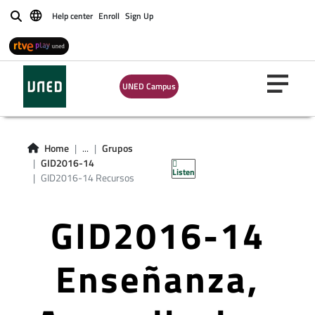
Help center
Enroll
Sign Up
Buscar
UNED Campus
Home
...
Grupos
GID2016-14
Listen
GID2016-14 Recursos
GID2016-14
Enseñanza,