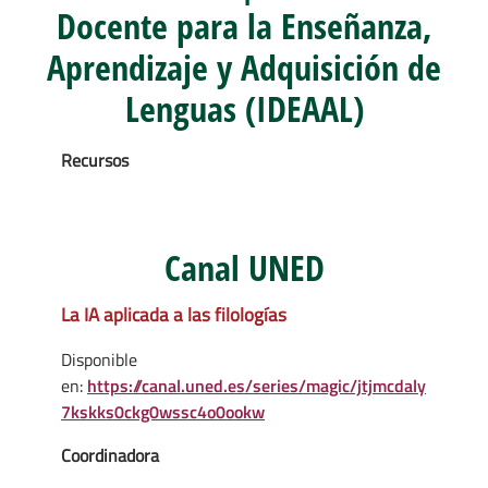
Docente para la Enseñanza,
Aprendizaje y Adquisición de
Lenguas (IDEAAL)
Recursos
Canal UNED
La IA aplicada a las filologías
Disponible
en:
https://canal.uned.es/series/magic/jtjmcdaly
7kskks0ckg0wssc4o0ookw
Coordinadora