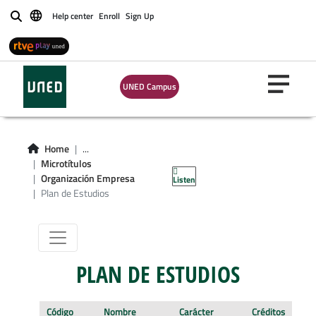
Help center
Enroll
Sign Up
Buscar
UNED Campus
Microgrado en
Organización de
Home
...
Microtítulos
Empresas
Organización Empresa
Listen
Plan de Estudios
PLAN DE ESTUDIOS
Código
Nombre
Carácter
Créditos