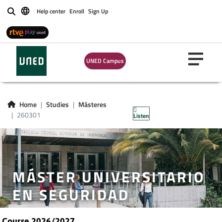
Help center
Enroll
Sign Up
Buscar
UNED Campus
Home
Studies
Másteres
260301
Listen
MÁSTER UNIVERSITARIO
EN SEGURIDAD
Course 2026/2027