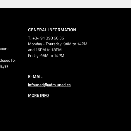
GENERAL INFORMATION
T.: +34 91 398 66 36
Monday - Thursday: 9AM to 14PM
ours:
and 16PM to 18PM
Friday: 9AM to 14PM
closed for
days)
E-MAIL
infouned@adm.uned.es
MORE INFO