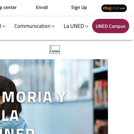
p center
Enroll
Sign Up
al
Communication
La UNED
UNED Campus
Listen
EMORIA Y
 LA
 UNED