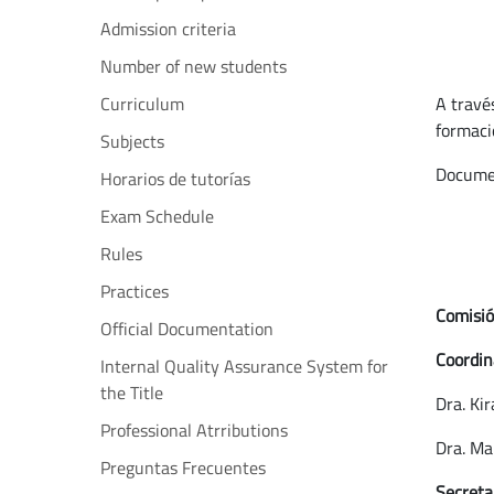
Admission criteria
Number of new students
Curriculum
A travé
formació
Subjects
Documen
Horarios de tutorías
Exam Schedule
Rules
Practices
Comisió
Official Documentation
Coordin
Internal Quality Assurance System for
the Title
Dra. Ki
Professional Atrributions
Dra. Ma
Preguntas Frecuentes
Secreta