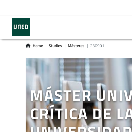
Home
Studies
Másteres
230901
MÁSTER UNIV
CRÍTICA DE L
UNIVERSIDAD