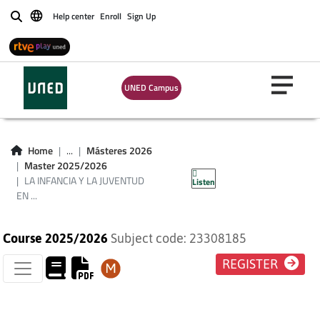
Help center
Enroll
Sign Up
Buscar
LA INFANCIA Y LA
JUVENTUD EN UNA
UNED Campus
SOCIEDAD
SOSTENIBLE Y
Home
...
Másteres 2026
Master 2025/2026
SOLIDARIA
LA INFANCIA Y LA JUVENTUD
Listen
EN ...
Course 2025/2026
Subject code: 23308185
REGISTER