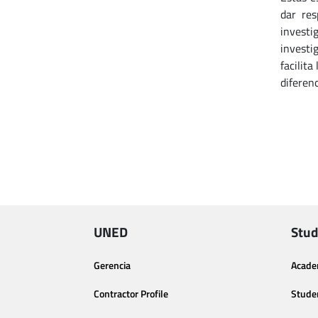
dar res
investi
investi
facilita
diferen
UNED
Stud
Gerencia
Acade
Contractor Profile
Stude