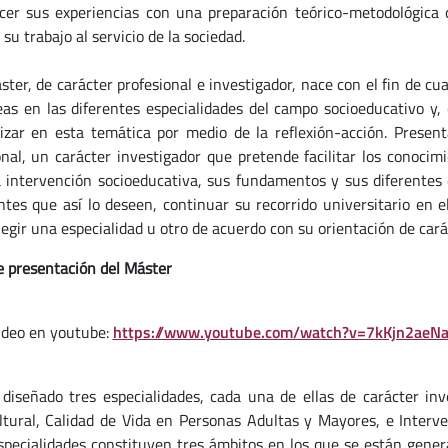
cer sus experiencias con una preparación teórico-metodológica q
su trabajo al servicio de la sociedad.
ter, de carácter profesional e investigador, nace con el fin de cua
eas en las diferentes especialidades del campo socioeducativo y,
izar en esta temática por medio de la reflexión-acción. Presen
onal, un carácter investigador que pretende facilitar los conoci
a intervención socioeducativa, sus fundamentos y sus diferentes e
ntes que así lo deseen, continuar su recorrido universitario en e
legir una especialidad u otro de acuerdo con su orientación de cará
e presentación del Máster
video en youtube:
https://www.youtube.com/watch?v=7kKjn2aeNa
diseñado tres especialidades, cada una de ellas de carácter inv
ltural, Calidad de Vida en Personas Adultas y Mayores, e Interve
specialidades constituyen tres ámbitos en los que se están gen