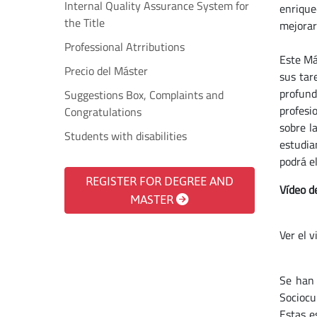
Internal Quality Assurance System for
enrique
the Title
mejorar 
Professional Atrributions
Este Más
Precio del Máster
sus tar
profund
Suggestions Box, Complaints and
profesi
Congratulations
sobre l
Students with disabilities
estudia
podrá e
REGISTER FOR DEGREE AND
Vídeo d
MASTER
Ver el 
Se han 
Sociocu
Estas e