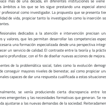
ace más de una década, en diferentes instituciones se viene 
os ámbitos a los que se les sigue prestando una especial atenc
r profesional como investigador. La propuesta que se presenta tie
lidad de vida, propiciar tanto la investigación como la inserción s
antes.
fesionales dedicados a la atención e intervención precisan una
es y valores, que les permitan desarrollar las competencias espec
cesaria una formación especializada desde una perspectiva integra
ecer un servicio de calidad. El contraste entre la teoría y la práct
sario profundizar, con el fin de diseñar nuevas acciones de mejora.
ntes de la problemática social, tales como la evolución demográf
de conseguir mayores niveles de bienestar, así como propiciar una
onales capaces de dar una respuesta cualificada a estas situaciones
onalmente, se venía produciendo cierta discrepancia entre los
ones emergentes y las necesidades formativas que generan. Se req
da ajustarse a las nuevas demandas de la sociedad. Reiteradament