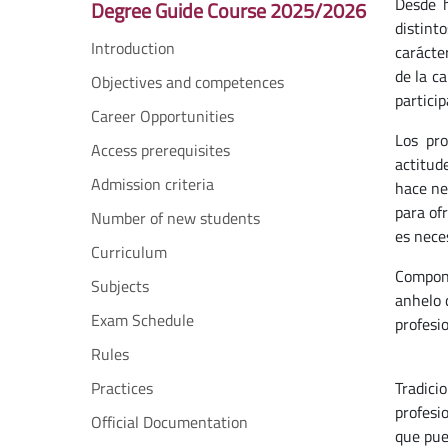
Desde h
Degree Guide Course 2025/2026
distint
Introduction
carácte
de la ca
Objectives and competences
particip
Career Opportunities
Los pro
Access prerequisites
actitud
Admission criteria
hace ne
para ofr
Number of new students
es nece
Curriculum
Compone
Subjects
anhelo 
Exam Schedule
profesi
Rules
Practices
Tradici
profesi
Official Documentation
que pue