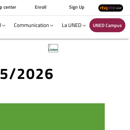
p center
Enroll
Sign Up
al
Communication
La UNED
UNED Campus
Listen
25/2026