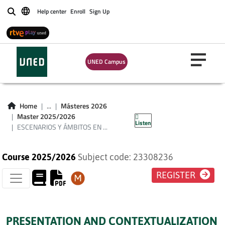
Help center
Enroll
Sign Up
Buscar
ESCENARIOS Y
UNED Campus
ÁMBITOS EN
ANIMACIÓN
Home
...
Másteres 2026
SOCIOCULTURAL
Master 2025/2026
Listen
ESCENARIOS Y ÁMBITOS EN ...
Course 2025/2026
Subject code: 23308236
REGISTER
PRESENTATION AND CONTEXTUALIZATION