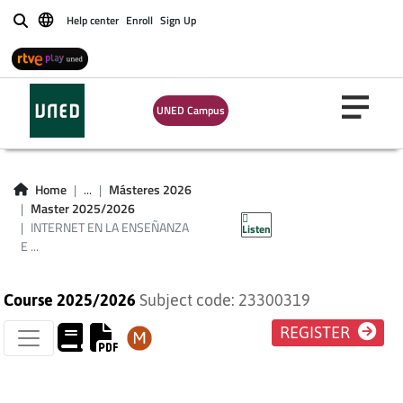
Help center
Enroll
Sign Up
Buscar
INTERNET EN LA
ENSEÑANZA E
UNED Campus
INVESTIGACIÓN DE
LENGUAS
Home
...
Másteres 2026
Master 2025/2026
EXTRANJERAS
INTERNET EN LA ENSEÑANZA
Listen
E ...
Course 2025/2026
Subject code: 23300319
REGISTER