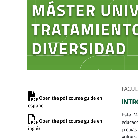
MÁSTER UNIV
TRATAMIENTO
DIVERSIDAD
FACUL
Open the pdf course guide en
INTR
español
Este Má
Open the pdf course guide en
educado
inglés
propias
vulnera