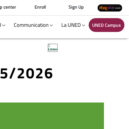
p center
Enroll
Sign Up
al
Communication
La UNED
UNED Campus
Listen
25/2026