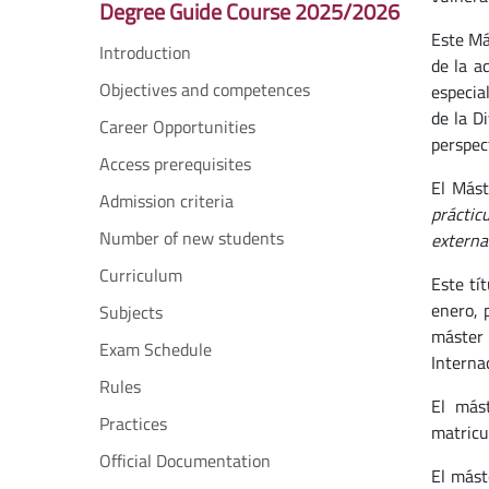
Degree Guide Course 2025/2026
Este Má
Introduction
de la a
Objectives and competences
especia
de la D
Career Opportunities
perspec
Access prerequisites
El Mást
Admission criteria
práctic
Number of new students
externa
Curriculum
Este tí
enero, 
Subjects
máster
Exam Schedule
Interna
Rules
El más
Practices
matric
Official Documentation
El mást