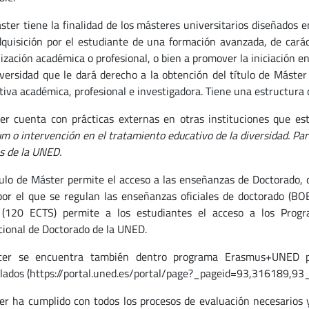
ster tiene la finalidad de los másteres universitarios diseñados 
dquisición por el estudiante de una formación avanzada, de caráct
lización académica o profesional, o bien a promover la iniciación 
iversidad que le dará derecho a la obtención del título de Máster U
tiva académica, profesional e investigadora. Tiene una estructura 
er cuenta con prácticas externas en otras instituciones que e
um o intervención en el tratamiento educativo de la diversidad.
Par
s de la UNED.
tulo de Máster permite el acceso a las enseñanzas de Doctorado,
por el que se regulan las enseñanzas oficiales de doctorado (BOE
 (120 ECTS) permite a los estudiantes el acceso a los Prog
cional de Doctorado de la UNED.
ter se encuentra también dentro programa Erasmus+UNED pa
ulados (https://portal.uned.es/portal/page?_pageid=93,31618
er ha cumplido con todos los procesos de evaluación necesarios 