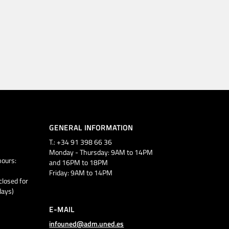
GENERAL INFORMATION
T.: +34 91 398 66 36
Monday - Thursday: 9AM to 14PM
ours:
and 16PM to 18PM
Friday: 9AM to 14PM
closed for
days)
E-MAIL
infouned@adm.uned.es