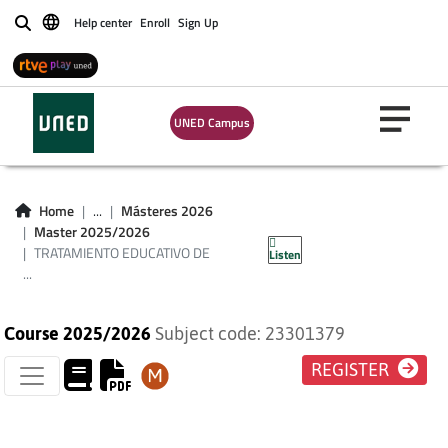
TRATAMIENTO
Help center
Enroll
Sign Up
Buscar
EDUCATIVO DE
NECESIDADES
UNED Campus
ESPECIALES DE
AUDICIÓN Y
Home
...
Másteres 2026
Master 2025/2026
LENGUAJE
TRATAMIENTO EDUCATIVO DE
Listen
...
Course 2025/2026
Subject code: 23301379
REGISTER