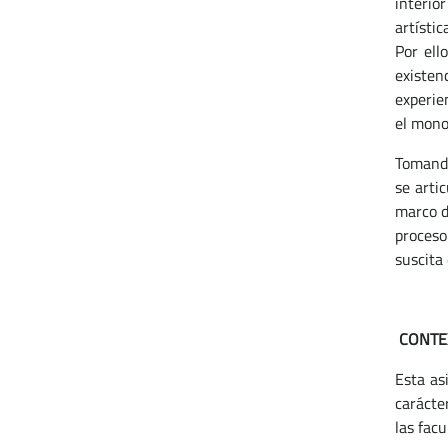
interio
artísti
Por ell
existen
experie
el monop
Tomando
se arti
marco de
proceso
suscita 
CONTEX
Esta as
carácte
las fac