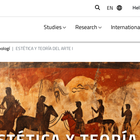
Hel
EN
Buscar
Studies
Research
Internation
pologí
ESTÉTICA Y TEORÍA DEL ARTE I
STÉTICA Y TEORÍA