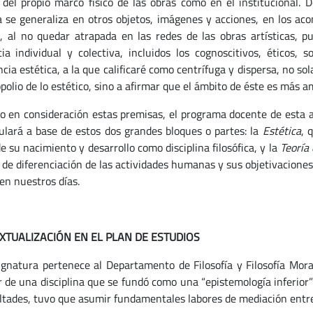
r del propio marco físico de las obras como en el institucional.
ca se generaliza en otros objetos, imágenes y acciones, en los a
o, al no quedar atrapada en las redes de las obras artísticas, 
cia individual y colectiva, incluidos los cognoscitivos, éticos, 
ncia estética, a la que calificaré como centrífuga y dispersa, no s
olio de lo estético, sino a afirmar que el ámbito de éste es más amp
 en consideración estas premisas, el programa docente de esta asi
culará a base de estos dos grandes bloques o partes: la
Estética
, 
 su nacimiento y desarrollo como disciplina filosófica, y la
Teoría 
 de diferenciación de las actividades humanas y sus objetivacione
en nuestros días.
TUALIZACIÓN EN EL PLAN DE ESTUDIOS
ignatura pertenece al Departamento de Filosofía y Filosofía Moral
r de una disciplina que se fundó como una “epistemología inferior
ultades, tuvo que asumir fundamentales labores de mediación entre 