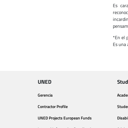
Es cara
reconoc
incardi
pensami
*En el 
Es una 
UNED
Stud
Gerencia
Acade
Contractor Profile
Stude
UNED Projects European Funds
Disabi