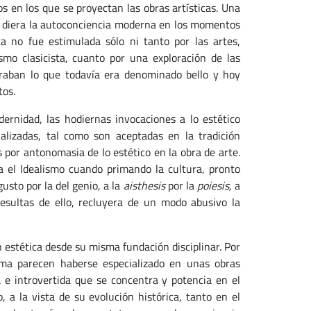
 en los que se proyectan las obras artísticas. Una
ue diera la autoconciencia moderna en los momentos
ica no fue estimulada sólo ni tanto por las artes,
smo clasicista, cuanto por una exploración de las
oraban lo que todavía era denominado bello y hoy
tos.
ernidad, las hodiernas invocaciones a lo estético
nalizadas, tal como son aceptadas en la tradición
or antonomasia de lo estético en la obra de arte.
ra el Idealismo cuando primando la cultura, pronto
gusto por la del genio, a la
aisthesis
por la
poiesis,
a
a resultas de ello, recluyera de un modo abusivo la
 estética desde su misma fundación disciplinar. Por
isma parecen haberse especializado en unas obras
 e introvertida que se concentra y potencia en el
 a la vista de su evolución histórica, tanto en el