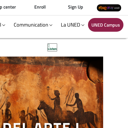
p center
Enroll
Sign Up
al
Communication
La UNED
UNED Campus
Listen
 DEL ARTE I