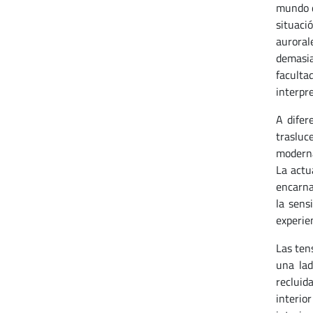
mundo d
situaci
auroral
demasia
faculta
interpr
A difer
trasluc
moderna
La actu
encarnad
la sens
experien
Las ten
una lad
recluid
interio