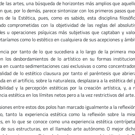
e las artes, una búsqueda de horizontes más amplios que aquellos
ón que, por lo demás, parece sintonizar con los primeros pasos q
es de la Estética, pues, como es sabido, esta disciplina filosóf
do comprometidas con la objetividad de las reglas del absoluti
des u operaciones psíquicas más subjetivas que captaban y val
etaríamos como lo estético en cualquiera de sus acepciones y ámbi
encia por tanto de lo que sucediera a lo largo de la primera mod
en los desbordamientos de lo artístico en su formas institucio
 en cuanto sedimentaciones casi exclusivas o como concentrados p
alidad de lo estético clausura por tanto el paréntesis que abrie
a en el artificio, sobre la naturaleza, desplazara a la estética del 
ibilidad y la percepción estéticas por la creación artística, y, 
cia estética en los límites netos pero a la vez restrictivos del arte.
siones entre estos dos polos han marcado igualmente a la reflexión
o, tanto la experiencia estética como la reflexión sobre la m
as, en lo que se conoce como una experiencia estética centrípeta
r de sus estructuras, en el llamado arte autónomo. O mejor dicho,