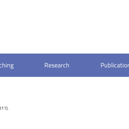
ching
Research
Publicatio
011).