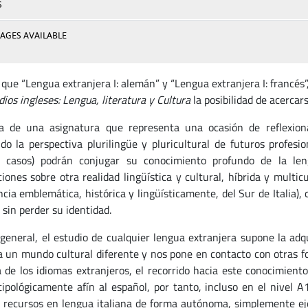
S
AGES AVAILABLE
 que “Lengua extranjera I: alemán” y “Lengua extranjera I: francés”
ios ingleses: Lengua, literatura y Cultura
la posibilidad de acercar
a de una asignatura que representa una ocasión de reflexionar
do la perspectiva plurilingüe y pluricultural de futuros profes
 casos) podrán conjugar su conocimiento profundo de la leng
ciones sobre otra realidad lingüística y cultural, híbrida y multi
ncia emblemática, histórica y lingüísticamente, del Sur de Italia)
 sin perder su identidad.
 general, el estudio de cualquier lengua extranjera supone la adq
a un mundo cultural diferente y nos pone en contacto con otras fo
 de los idiomas extranjeros, el recorrido hacia este conocimiento
tipológicamente afín al español, por tanto, incluso en el nivel 
recursos en lengua italiana de forma autónoma, simplemente ejer