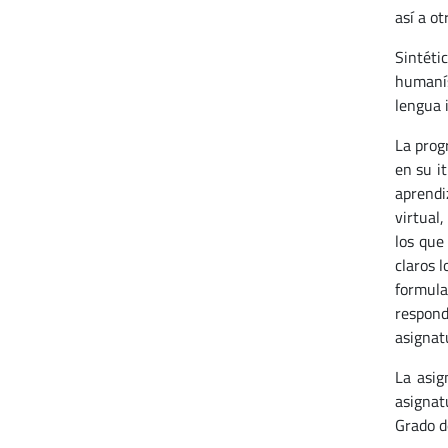
así a o
Sintéti
humanís
lengua i
La prog
en su i
aprendi
virtual
los que
claros l
formul
respond
asignatu
La asig
asignat
Grado 