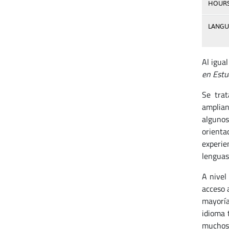
HOUR
LANGU
Al igual
en Estud
Se trat
amplian
algunos
orienta
experie
lenguas
A nivel
acceso 
mayoría
idioma 
muchos 