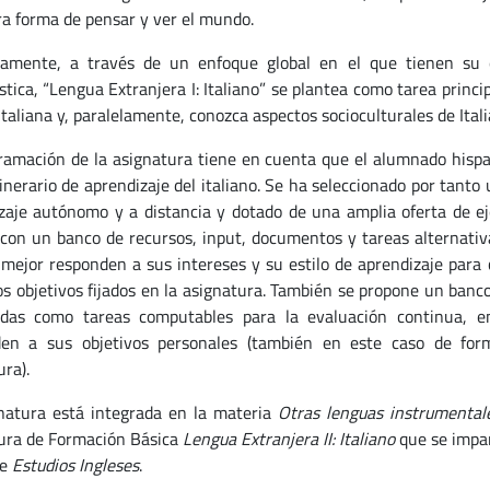
tra forma de pensar y ver el mundo.
camente, a través de un enfoque global en el que tienen su es
tica, “Lengua Extranjera I: Italiano”
se plantea como tarea princi
taliana y, paralelamente, conozca aspectos socioculturales de Itali
ramación de la asignatura tiene en cuenta que el alumnado hisp
tinerario de aprendizaje del italiano. Se ha seleccionado por tant
zaje autónomo y a distancia y dotado de una amplia oferta de eje
, con un banco de recursos, input, documentos y tareas alternati
 mejor responden a sus intereses y su estilo de aprendizaje para 
os objetivos fijados en la asignatura. También se propone un banco 
adas como tareas computables para la evaluación continua, e
en a sus objetivos personales (también en este caso de form
ra).
natura está integrada en la materia
Otras lenguas instrumental
ura de Formación Básica
Lengua Extranjera II: Italiano
que se impar
de
Estudios Ingleses
.