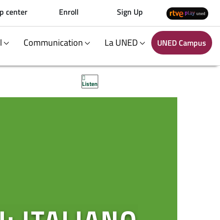
p center
Enroll
Sign Up
al
Communication
La UNED
UNED Campus
Listen
: ITALIANO