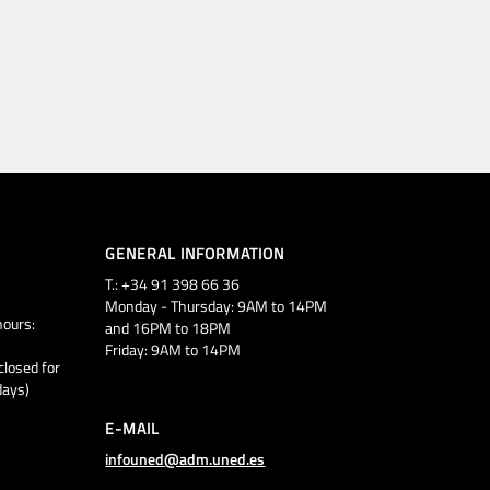
GENERAL INFORMATION
T.: +34 91 398 66 36
Monday - Thursday: 9AM to 14PM
ours:
and 16PM to 18PM
Friday: 9AM to 14PM
closed for
days)
E-MAIL
infouned@adm.uned.es