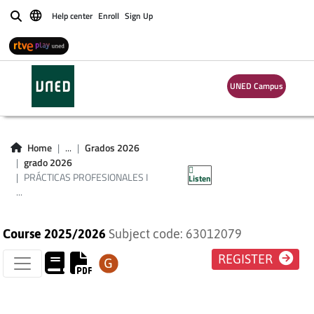
Help center
Enroll
Sign Up
Buscar
UNED Campus
PRÁCTICAS
PROFESIONALES I
Home
...
Grados 2026
grado 2026
(EDUC. SOCIAL)
PRÁCTICAS PROFESIONALES I
Listen
...
Course 2025/2026
Subject code: 63012079
REGISTER