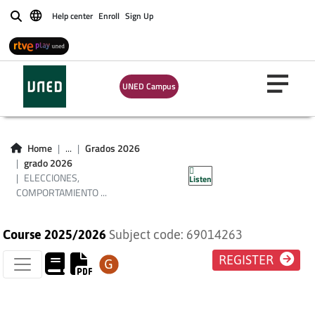
ELECCIONES,
Help center
Enroll
Sign Up
Buscar
COMPORTAMIENTO
ELECTORAL Y
UNED Campus
PARTIDOS
POLÍTICOS EN
Home
...
Grados 2026
grado 2026
ESPAÑA
ELECCIONES,
Listen
COMPORTAMIENTO ...
Course 2025/2026
Subject code: 69014263
REGISTER