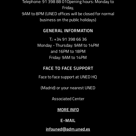
Telephone: 91 398 88 01Opening hours: Monday to
Friday,
9AM to 8PM (UNED offices will be closed for normal
business on the public holidays)
GENERAL INFORMATION
T.: +34 91 398 66 36
Monday - Thursday: 9AM to 14PM
and 16PM to 18PM
Friday: 9AM to 14PM
FACE TO FACE SUPPORT
Face to face support at UNED HQ
(Madrid) or your nearest UNED
Associated Center
MORE INFO
E-MAIL
infouned@adm.uned.es