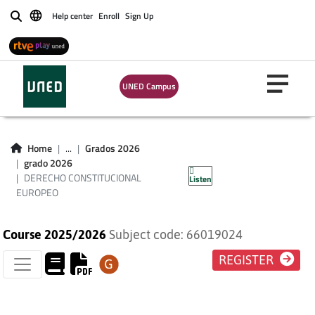
Help center
Enroll
Sign Up
Buscar
UNED Campus
DERECHO
CONSTITUCIONAL
Home
...
Grados 2026
grado 2026
EUROPEO
DERECHO CONSTITUCIONAL
Listen
EUROPEO
Course 2025/2026
Subject code: 66019024
REGISTER