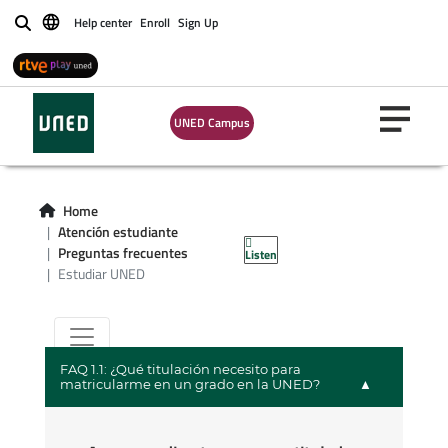
Help center
Enroll
Sign Up
Buscar
Preguntas
UNED Campus
frecuentes,
estudiar en la
Home
Atención estudiante
UNED
Preguntas frecuentes
Listen
Estudiar UNED
FAQ 1.1: ¿Qué titulación necesito para
matricularme en un grado en la UNED?