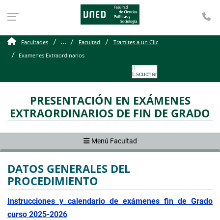
Te
Examenes Extraordinario
...
Facultades
Facultad
Tramites a un Clic
Examenes Extraordinarios
Escuchar
PRESENTACIÓN EN EXÁMENES
EXTRAORDINARIOS DE FIN DE GRADO
Menú Facultad
DATOS GENERALES DEL
PROCEDIMIENTO
Instrucciones y calendario de exámenes fin de Grado
curso 2025-2026