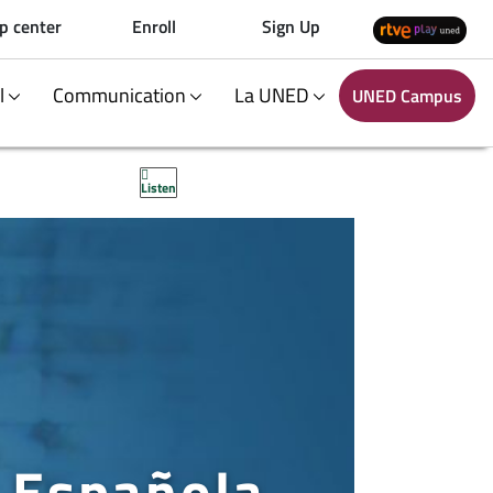
p center
Enroll
Sign Up
al
Communication
La UNED
UNED Campus
Listen
a Española