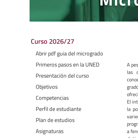
Curso 2026/27
Abrir pdf guia del microgrado
Primeros pasos en la UNED
A pes
las 
Presentación del curso
conoc
Objetivos
grado
ofrec
Competencias
El in
Perfil de estudiante
la p
varie
Plan de estudios
progr
Asignaturas
a fen