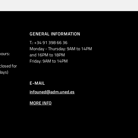
GENERAL INFORMATION
T.: +34 91 398 66 36
Monday - Thursday: 9AM to 14PM
ours:
and 16PM to 18PM
Friday: 9AM to 14PM
closed for
days)
E-MAIL
infouned@adm.uned.es
MORE INFO