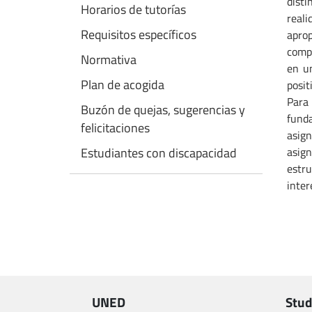
disti
Horarios de tutorías
reali
Requisitos específicos
aprop
compe
Normativa
en un
Plan de acogida
posit
Para
Buzón de quejas, sugerencias y
funda
felicitaciones
asign
asign
Estudiantes con discapacidad
estr
inter
UNED
Stud