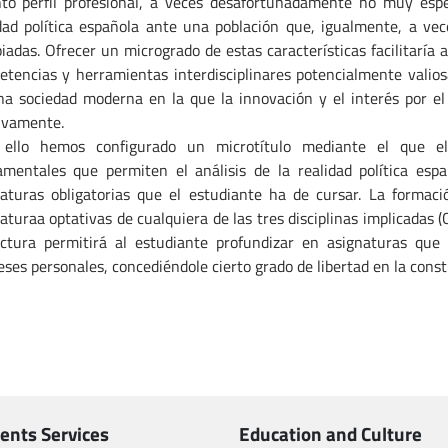
nto perfil profesional, a veces desafortunadamente no muy especi
dad política española ante una población que, igualmente, a ve
iadas. Ofrecer un microgrado de estas características facilitaría
tencias y herramientas interdisciplinares potencialmente valios
a sociedad moderna en la que la innovación y el interés por e
ivamente.
 ello hemos configurado un microtítulo mediante el que e
mentales que permiten el análisis de la realidad política espa
aturas obligatorias que el estudiante ha de cursar. La formac
aturaa optativas de cualquiera de las tres disciplinas implicadas (Ci
uctura permitirá al estudiante profundizar en asignaturas qu
eses personales, concediéndole cierto grado de libertad en la cons
ents Services
Education and Culture