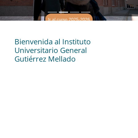
Destacado anterior
Sigu
Ir al curso 2025-2026
Bienvenida al Instituto
Universitario General
Gutiérrez Mellado