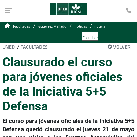
Te
Facultades
Gutiérrez Mellado
noticias
noticia
Escuchar
UNED
/
FACULTADES
VOLVER
Clausurado el curso
para jóvenes oficiales
de la Iniciativa 5+5
Defensa
El curso para jóvenes oficiales de la Iniciativa 5+5
Defensa quedó clausurado el jueves 21 de mayo