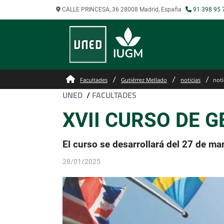
CALLE PRINCESA, 36 28008 Madrid, España
91 398 95 
Facultades
Gutiérrez Mellado
noticias
noti
UNED
/
FACULTADES
XVII CURSO DE G
El curso se desarrollará del 27 de ma
28/01/2025