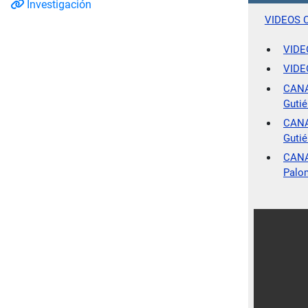
Investigación
VIDEOS 
VIDE
VIDE
CANAL
Gutié
CANAL
Gutié
CANA
Palo