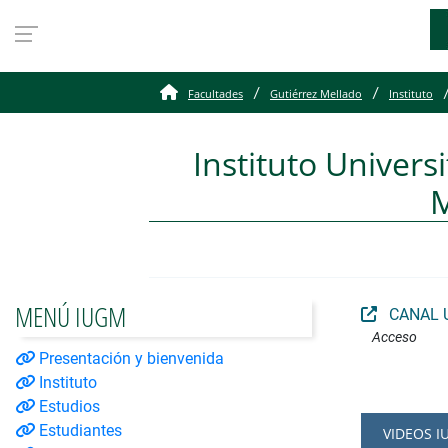
Multimedia
Facultades
Gutiérrez Mellado
Instituto
Instituto Univers
M
MENÚ IUGM
CANAL U
Acceso
Presentación y bienvenida
Instituto
Estudios
Estudiantes
VIDEOS 