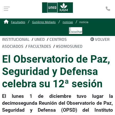
Te
Facultades
Gutiérrez Mellado
noticias
noticia
Escuchar
INSTITUCIONAL
/
UNED
/
CENTROS
VOLVER
ASOCIADOS
/
FACULTADES
/
#SOMOSUNED
El Observatorio de Paz,
Seguridad y Defensa
celebra su 12ª sesión
El lunes 1 de diciembre tuvo lugar la
decimosegunda Reunión del Observatorio de Paz,
Seguridad y Defensa (OPSD) del Instituto