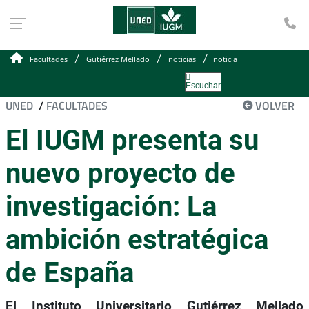
Te
Facultades
Gutiérrez Mellado
noticias
noticia
Escuchar
UNED
/
FACULTADES
VOLVER
El IUGM presenta su
nuevo proyecto de
investigación: La
ambición estratégica
de España
El Instituto Universitario Gutiérrez Mellado