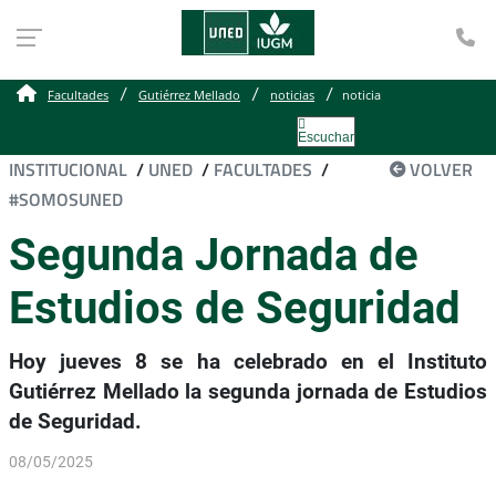
Te
Facultades
Gutiérrez Mellado
noticias
noticia
Escuchar
INSTITUCIONAL
/
UNED
/
FACULTADES
/
VOLVER
#SOMOSUNED
Segunda Jornada de
Estudios de Seguridad
Hoy jueves 8 se ha celebrado en el Instituto
Gutiérrez Mellado la segunda jornada de Estudios
de Seguridad.
08/05/2025