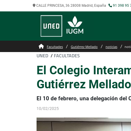
CALLE PRINCESA, 36 28008 Madrid, España
91 398 95 
Facultades
Gutiérrez Mellado
noticias
noti
UNED
/
FACULTADES
El Colegio Interam
Gutiérrez Mellad
El 10 de febrero, una delegación del
10/02/2025