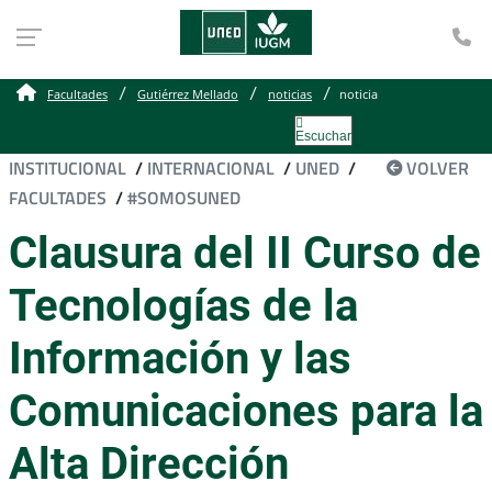
Te
Facultades
Gutiérrez Mellado
noticias
noticia
Escuchar
INSTITUCIONAL
/
INTERNACIONAL
/
UNED
/
VOLVER
FACULTADES
/
#SOMOSUNED
Clausura del II Curso de
Tecnologías de la
Información y las
Comunicaciones para la
Alta Dirección