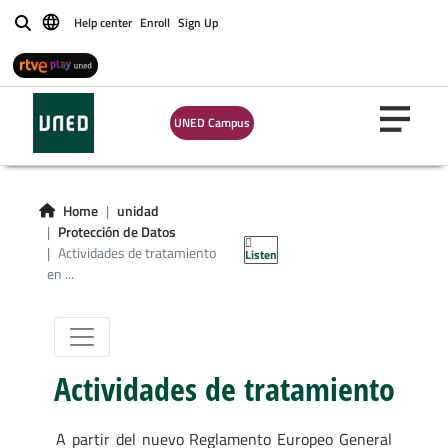
Help center
Enroll
Sign Up
Buscar
Actividades de
UNED Campus
tratamiento en la
protección de
Home
unidad
Protección de Datos
datos de la UNED
Actividades de tratamiento
Listen
en ...
Actividades de tratamiento
A partir del nuevo Reglamento Europeo General