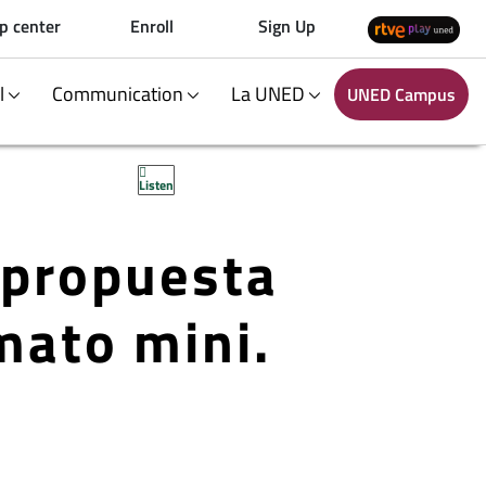
p center
Enroll
Sign Up
al
Communication
La UNED
UNED Campus
Listen
 propuesta
mato mini.