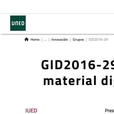
Home
...
Innovación
Grupos
GID2016-29
GID2016-29
material d
IUED
Pres