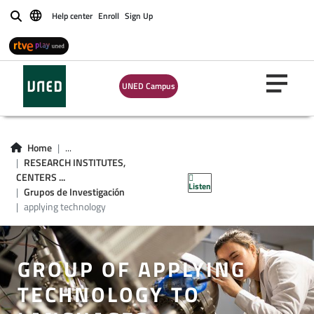
Help center
Enroll
Sign Up
Buscar
UNED Campus
Home
...
RESEARCH INSTITUTES,
CENTERS ...
Listen
Grupos de Investigación
applying technology
GROUP OF APPLYING
TECHNOLOGY TO