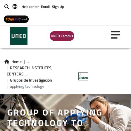
Help center
Enroll
Sign Up
Buscar
UNED Campus
Home
...
RESEARCH INSTITUTES,
CENTERS ...
Listen
Grupos de Investigación
applying technology
GROUP OF APPLYING
TECHNOLOGY TO