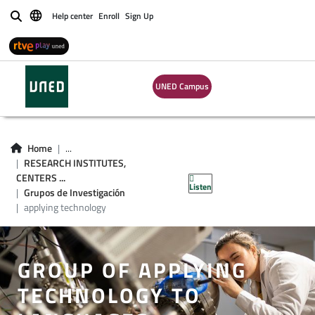
Help center
Enroll
Sign Up
Buscar
UNED Campus
Home
...
RESEARCH INSTITUTES,
CENTERS ...
Listen
Grupos de Investigación
applying technology
GROUP OF APPLYING
TECHNOLOGY TO