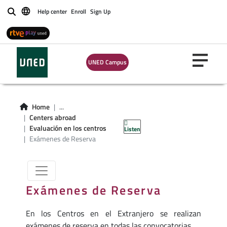
Help center
Enroll
Sign Up
Buscar
UNED Campus
Exámenes de
reserva en el
Home
...
Centers abroad
extranjero
Evaluación en los centros
Listen
Exámenes de Reserva
Exámenes de Reserva
En los Centros en el Extranjero se realizan
exámenes de reserva en todas las convocatorias.