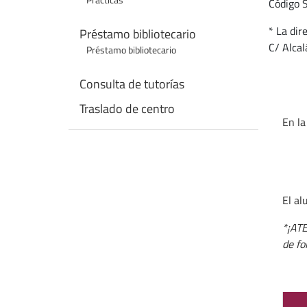
Prácticas
Código 
* La dir
Préstamo bibliotecario
C/ Alca
Préstamo bibliotecario
Consulta de tutorías
Traslado de centro
En la
El al
*¡AT
de fo