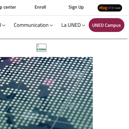
p center
Enroll
Sign Up
al
Communication
La UNED
UNED Campus
Listen