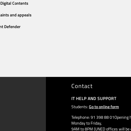
Digital Contents
aints and appeals
nt Defender
Contact
IT HELP AND SUPPORT
Students:
Go to online form
Telephone: 91 398 88 01Opening h
Monday to Friday,
9AM to 8PM (UNED offices will be 