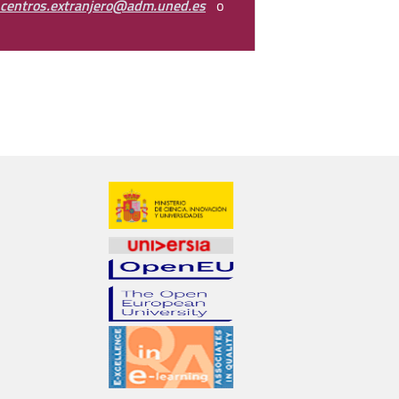
centros.extranjero@adm.uned.es
o