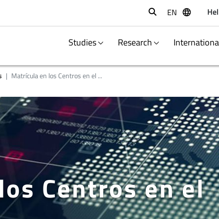
Hel
EN
Buscar
Studies
Research
Internation
s
Matrícula en los Centros en el ...
los Centros en el