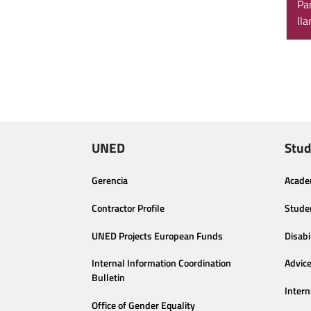
Pa
ll
UNED
Stud
Gerencia
Acade
Contractor Profile
Stude
UNED Projects European Funds
Disabi
Internal Information Coordination
Advic
Bulletin
Intern
Office of Gender Equality