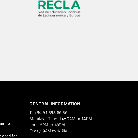
GENERAL INFORMATION
T.: +34 91 398 66 36
Monday - Thursday: 9AM to 14PM
ours:
and 16PM to 18PM
Friday: 9AM to 14PM
closed for